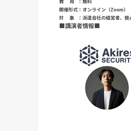
費 用 ：無料
開催形式：オンライン（Zoom）
対 象 ：派遣会社の経営者、拠
■講演者情報■