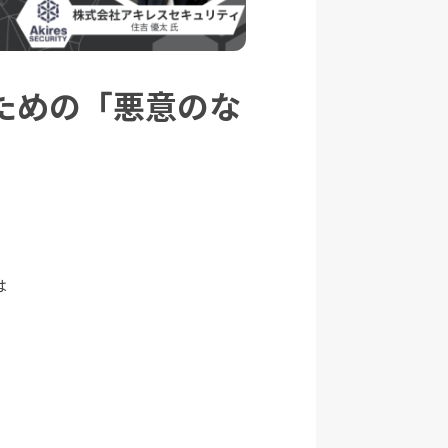
ための「悪意のな
は