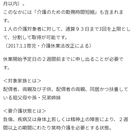
月以内）。
このなかには「介護のための勤務時間短縮」も含まれま
す。
１人の介護対象者に対して、通算９３日まで3回を上限とし
て、分割して取得が可能です。
（2017.1.1育児・介護休業法改正による）
休業開始予定日の２週間前までに申し出ることが必要で
す。
＜対象家族とは＞
配偶者、両親及び子供、配偶者の両親、同居かつ扶養して
いる祖父母や孫・兄弟姉妹
＜要介護状態とは＞
負傷、疾病又は身体上若しくは精神上の障害により、２週
間以上の期間にわたり常時介護を必要とする状態。