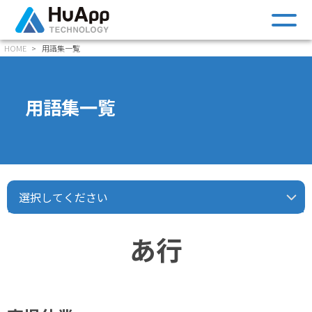
m
HOME
用語集一覧
用語集一覧
選択してください
あ行