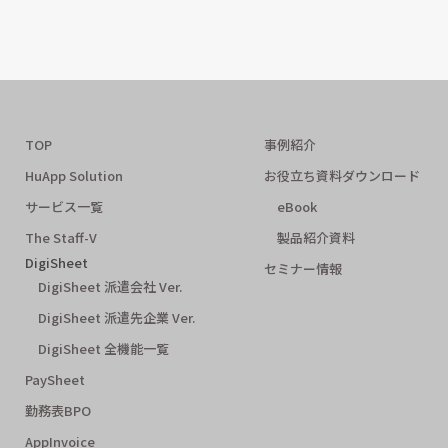
TOP
事例紹介
HuApp Solution
お役立ち資料ダウンロード
サービス一覧
eBook
The Staff-V
製品紹介資料
DigiSheet
セミナー情報
DigiSheet 派遣会社 Ver.
DigiSheet 派遣先企業 Ver.
DigiSheet 全機能一覧
PaySheet
勤務表BPO
AppInvoice