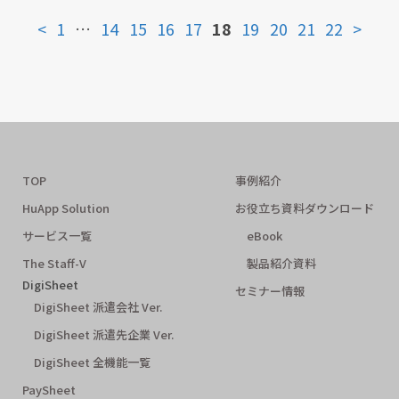
<
1
…
14
15
16
17
18
19
20
21
22
>
TOP
事例紹介
HuApp Solution
お役立ち資料ダウンロード
サービス一覧
eBook
The Staff-V
製品紹介資料
DigiSheet
セミナー情報
DigiSheet 派遣会社 Ver.
DigiSheet 派遣先企業 Ver.
DigiSheet 全機能一覧
PaySheet