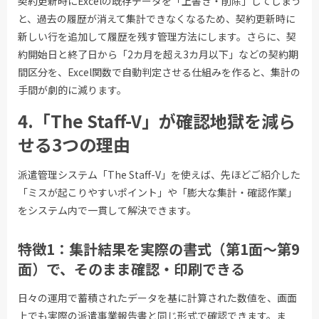
契約更新時にExcelの既存データを「上書き・削除」してしまう
と、過去の履歴が消えて集計できなくなるため、契約更新時に
新しい行を追加して履歴を残す管理方法にします。さらに、契
約開始日と終了日から「2カ月を超え3カ月以下」などの契約期
間区分を、Excel関数で自動判定させる仕組みを作ると、集計の
手間が劇的に減ります。
4.「The Staff-V」が確認地獄を減ら
せる3つの理由
派遣管理システム「The Staff-V」を使えば、先ほどご紹介した
「ミスが起こりやすいポイント」や「膨大な集計・確認作業」
をシステム内で一貫して解決できます。
特徴1：集計結果を実際の書式（第1面〜第9
面）で、そのまま確認・印刷できる
日々の運用で蓄積されたデータを基に計算された数値を、画面
上でも実際の派遣事業報告書と同じ形式で確認できます。ま