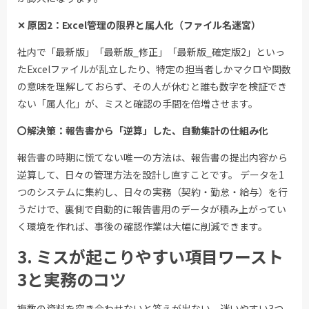
✕ 原因2：Excel管理の限界と属人化（ファイル名迷宮）
社内で「最新版」「最新版_修正」「最新版_確定版2」といっ
たExcelファイルが乱立したり、特定の担当者しかマクロや関数
の意味を理解しておらず、その人が休むと誰も数字を検証でき
ない「属人化」が、ミスと確認の手間を倍増させます。
〇解決策：報告書から「逆算」した、自動集計の仕組み化
報告書の時期に慌てない唯一の方法は、報告書の提出内容から
逆算して、日々の管理方法を設計し直すことです。 データを1
つのシステムに集約し、日々の実務（契約・勤怠・給与）を行
うだけで、裏側で自動的に報告書用のデータが積み上がってい
く環境を作れば、事後の確認作業は大幅に削減できます。
3. ミスが起こりやすい項目ワースト
3と実務のコツ
複数の資料を突き合わせないと答えが出ない、迷いやすい3つ