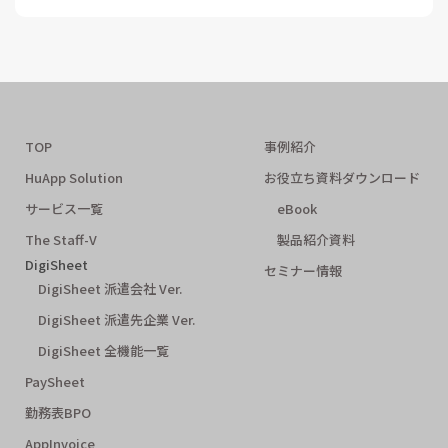
TOP
事例紹介
HuApp Solution
お役立ち資料ダウンロード
サービス一覧
eBook
The Staff-V
製品紹介資料
DigiSheet
セミナー情報
DigiSheet 派遣会社 Ver.
DigiSheet 派遣先企業 Ver.
DigiSheet 全機能一覧
PaySheet
勤務表BPO
AppInvoice