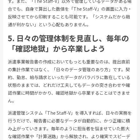
す。また、「The Staff-V」以外で管理しているデータがある場
合でも、自身で算出した数値を「The Staff-V」の画面に入力・
反映させてから印刷することも可能です。「システムだから融
通が利かない」という心配もありません。
5. 日々の管理体制を見直し、毎年の
「確認地獄」から卒業しよう
派遣事業報告書の作成においてもっとも重要なのは、提出直前
の集計作業ではなく、「日々のデータ管理のあり方」です。契
約、勤怠、給与請求といったデータがバラバラに散在している
状態のままでは、どれだけ工夫してもデータの突き合わせや確
認作業に時間がかかり、確認地獄から卒業することはできませ
ん。
派遣管理システム「The Staff-V」を導入すれば、日々の実務を
行うだけで、報告書に必要なデータが自動的に、かつ正確に積
み上がっていきます。毎年のように担当者を悩ませていた膨大
な確認作業や「計算迷路」から解放され、より確実でスピーデ