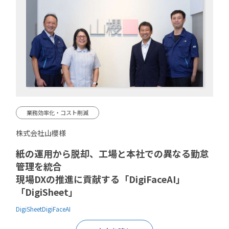
業務効率化・コスト削減
株式会社山櫻様
紙の運用から脱却、工場と本社での異なる勤怠
管理を統合
現場DXの推進に貢献する「DigiFaceAI」
「DigiSheet」
DigiSheet
DigiFaceAI