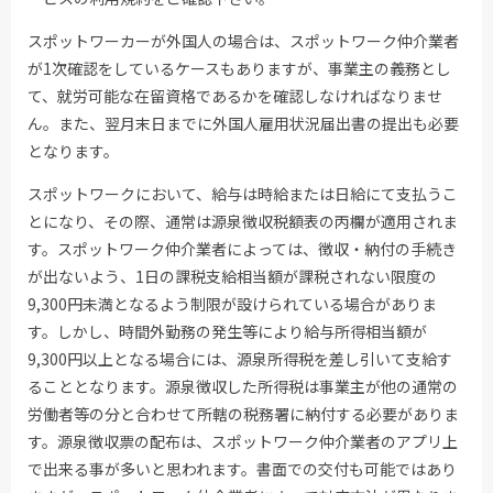
スポットワーカーが外国人の場合は、スポットワーク仲介業者
が1次確認をしているケースもありますが、事業主の義務とし
て、就労可能な在留資格であるかを確認しなければなりませ
ん。また、翌月末日までに外国人雇用状況届出書の提出も必要
となります。
スポットワークにおいて、給与は時給または日給にて支払うこ
とになり、その際、通常は源泉徴収税額表の丙欄が適用されま
す。スポットワーク仲介業者によっては、徴収・納付の手続き
が出ないよう、1日の課税支給相当額が課税されない限度の
9,300円未満となるよう制限が設けられている場合がありま
す。しかし、時間外勤務の発生等により給与所得相当額が
9,300円以上となる場合には、源泉所得税を差し引いて支給す
ることとなります。源泉徴収した所得税は事業主が他の通常の
労働者等の分と合わせて所轄の税務署に納付する必要がありま
す。源泉徴収票の配布は、スポットワーク仲介業者のアプリ上
で出来る事が多いと思われます。書面での交付も可能ではあり