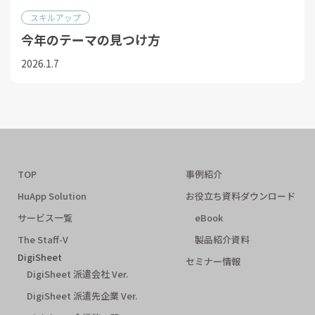
スキルアップ
今年のテーマの⾒つけ⽅
2026.1.7
TOP
事例紹介
HuApp Solution
お役立ち資料ダウンロード
サービス一覧
eBook
The Staff-V
製品紹介資料
DigiSheet
セミナー情報
DigiSheet 派遣会社 Ver.
DigiSheet 派遣先企業 Ver.