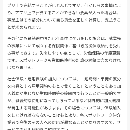
プリ上で完結することがほとんどですが、何かしらの事情によ
り、アプリ上で計算することができない要素が入った場合は、
事業主はその部分について自ら賃金を正しく計算し、支払うこ
とが求められます。
その他にも通勤途中または仕事中にケガをした場合は、就業先
の事業について成立する保険関係に基づき労災保険給付を受け
る事ができます。失念しやすい点として、労働保険の年度更新
です。スポットワークも労働保険料の計算の対象に含めなけれ
ばなりません。
社会保険・雇用保険の加入については、「短時間・単発の就労
を内容とする雇用契約のもとで働くこと」ということもあり加
入義務が生じない労働時間等の範囲内で行うことが一般的です
が、継続的な使用になってしまっているなど例外的に加入義務
が発生する可能性があります。その場合については、保険加入
をしなければならないことはもとより、各スポットワーク仲介
業者で今後のその人への対応が異なることがありますので、サ
ービスの利用規約をご確認下さい。