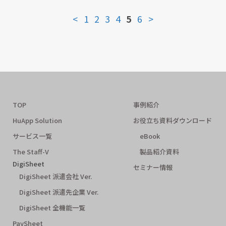
<
1
2
3
4
5
6
>
TOP
事例紹介
HuApp Solution
お役立ち資料ダウンロード
サービス一覧
eBook
The Staff-V
製品紹介資料
DigiSheet
セミナー情報
DigiSheet 派遣会社 Ver.
DigiSheet 派遣先企業 Ver.
DigiSheet 全機能一覧
PaySheet